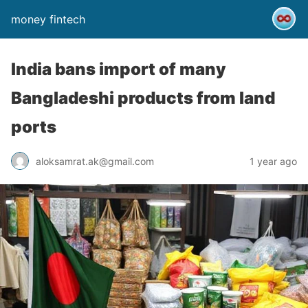
money fintech
India bans import of many
Bangladeshi products from land
ports
aloksamrat.ak@gmail.com
1 year ago