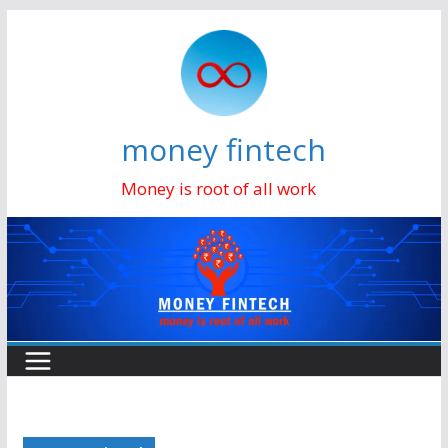
Skip
to
content
money fintech
Money is root of all work