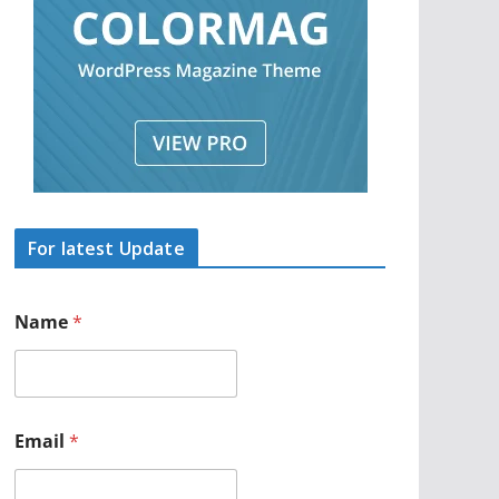
For latest Update
Name
*
M
Email
*
o
b
i